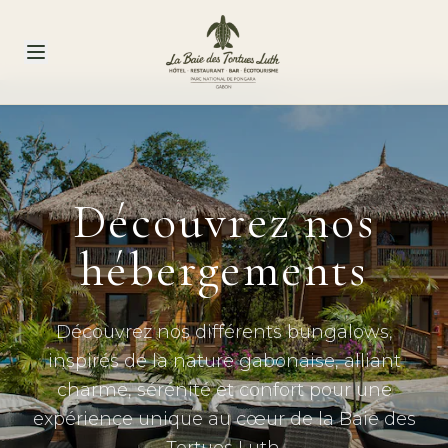
Découvrez nos
hébergements
Découvrez nos différents bungalows,
inspirés de la nature gabonaise, alliant
charme, sérénité et confort pour une
expérience unique au cœur de la Baie des
Tortues Luth.